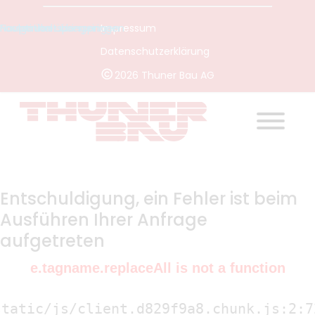
Hauptinhalt überspringen
Navigation überspringen
Footer überspringen
Impressum
Datenschutzerklärung
2026
Thuner Bau AG
Entschuldigung, ein Fehler ist beim
Ausführen Ihrer Anfrage
aufgetreten
e.tagname.replaceAll is not a function
tatic/js/client.d829f9a8.chunk.js:2:72