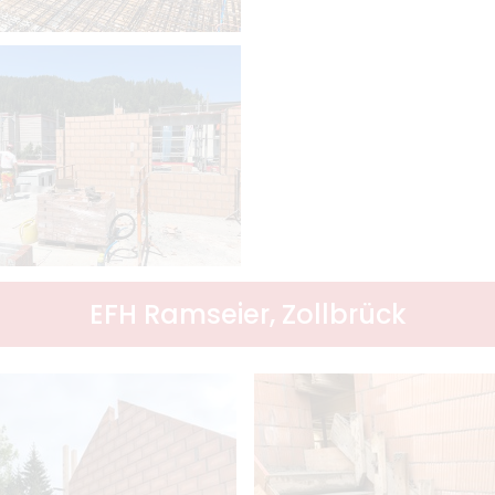
EFH Ramseier, Zollbrück